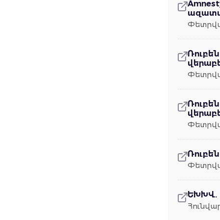
Amnest
ազատա
Փետրվա
Ռուբե
վերաբե
Փետրվա
Ռուբե
վերաբե
Փետրվա
Ռուբե
Փետրվա
ԵԽԽՎ.
Հունվար