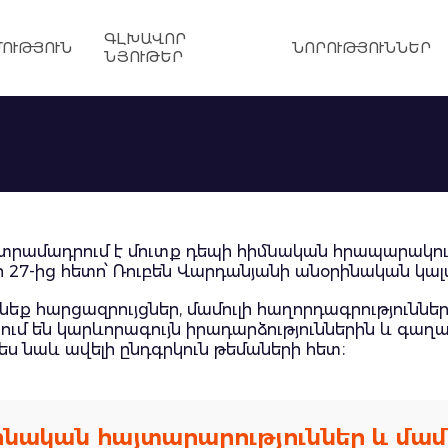
ԳԼԽԱՎՈՐ
ՈՒԹՅՈՒՆ
ՆՈՐՈՒԹՅՈՒՆՆԵՐ
ՆՅՈՒԹԵՐ
 տրամադրում է մուտք դեպի հիմնական հրապարակու
 27-ից հետո՝ Ռուբեն Վարդանյանի անօրինական կալ
նեք հարցազրույցներ, մամուլի հաղորդագրություններ
ւմ են կարևորագույն իրադարձություններին և գաղ
ես նաև ավելի ընդգրկուն թեմաների հետ։
նական հայտարարություններ և մամո