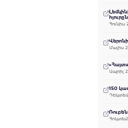
Լեմկին
հյուրը
Հունիս 
Վերոնի
Մայիս 2
«Հայտա
Ապրիլ 2
150 կա
Դեկտեմ
Ռուբե
Հոկտեմ