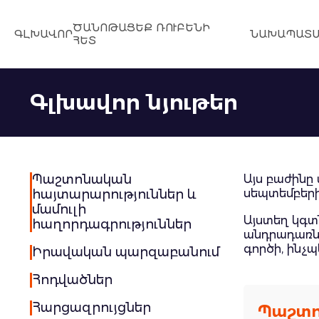
ԾԱՆՈԹԱՑԵՔ ՌՈՒԲԵՆԻ
ԳԼԽԱՎՈՐ
ՆԱԽԱՊԱՏՄ
ՀԵՏ
Գլխավոր նյութեր
Պաշտոնական
Այս բաժինը
հայտարարություններ և
սեպտեմբերի
մամուլի
Այստեղ կգտ
հաղորդագրություններ
անդրադառնո
գործի, ինչպ
Իրավական պարզաբանում
Հոդվածներ
Հարցազրույցներ
Պաշտո