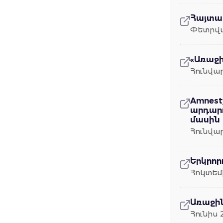
Հայտար
Փետրվա
«Առաջի
Հունվար
Amnest
արդար
մասին 
Հունվար
Երկրոր
Հոկտեմ
Առաջին
Հունիս 