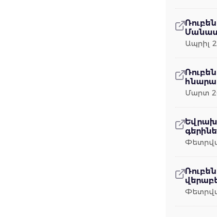
Ռուբեն
Մանաս
Ապրիլ 2
Ռուբեն
հնարավ
Մարտ 2
Եվրախ
գերինե
Փետրվա
Ռուբեն
վերաբե
Փետրվա