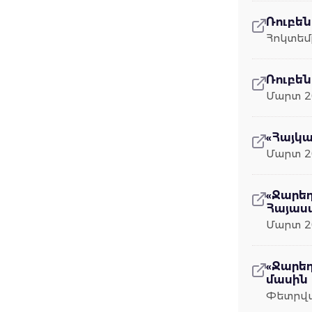
Ռուբեն
Հոկտեմբ
Ռուբեն
Մարտ 2
«Հայկա
Մարտ 2
«Ջարեդ
Հայաս
Մարտ 2
«Ջարե
մասին
Փետրվա