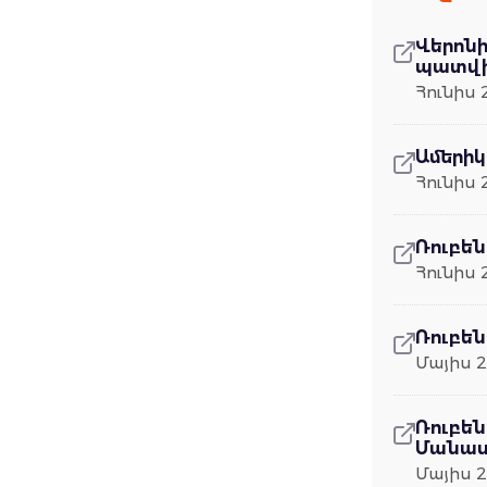
Վերոն
պատվիր
Հունիս 
Ամերի
Հունիս 
Ռուբե
Հունիս 
Ռուբեն
Մայիս 2
Ռուբե
Մանաս
Մայիս 2