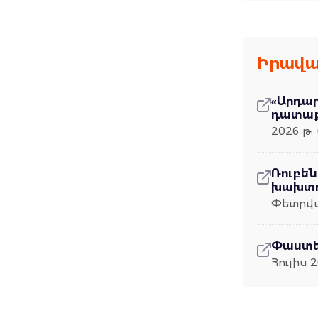
Իրավա
«Արդա
դատաք
2026 թ. 
Ռուբե
խախտո
Փետրվա
Փաստեր
Հուլիս 