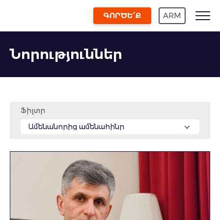
ԳՈՐԾԵ՛Ք
ARM
Նորություններ
Ֆիլտր
Ամենանորից ամենահինը