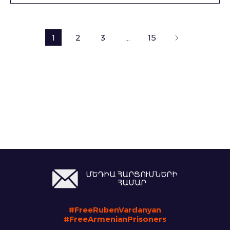
1
2
3
…
15
ՄԵԴԻԱ ՀԱՐՑՈՒՄՆԵՐԻ
ՀԱՄԱՐ
#FreeRubenVardanyan
#FreeArmenianPrisoners