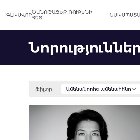
ԾԱՆՈԹԱՑԵՔ ՌՈՒԲԵՆԻ
ԳԼԽԱՎՈՐ
ՆԱԽԱՊԱՏՄ
ՀԵՏ
Նորություննե
Ֆիլտր
Ամենանորից ամենահինը