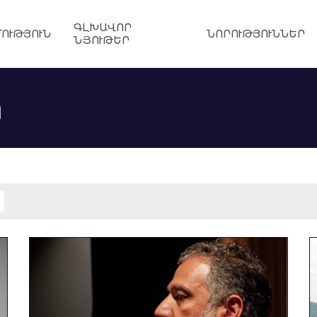
ԳԼԽԱՎՈՐ
ՈՒԹՅՈՒՆ
ՆՈՐՈՒԹՅՈՒՆՆԵՐ
ՆՅՈՒԹԵՐ
ր