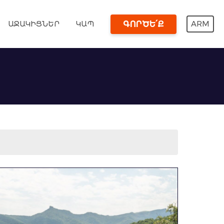
ԱՋԱԿԻՑՆԵՐ
ԿԱՊ
ARM
ԳՈՐԾԵ՛Ք