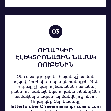
03
ՈՒՂԱՐԿԻՐ
ԷԼԵԿՏՐՈՆԱՅԻՆ ՆԱՄԱԿ
ՌՈՒԲԵՆԻՆ
Ձեր աջակցությունը հայտնեք՝ նամակ
հղելով Ռուբենին և նրա ընտանիքին: Թեև
Ռուբենը չի կարող նամակներ ստանալ
բանտում, սակայն կկարողանա տեսնել Ձեր
նամակներն ազատ արձակվելուց հետո։
Ուղարկե՛ք Ձեր նամակը
lettertoruben@freearmenianprisoners.com