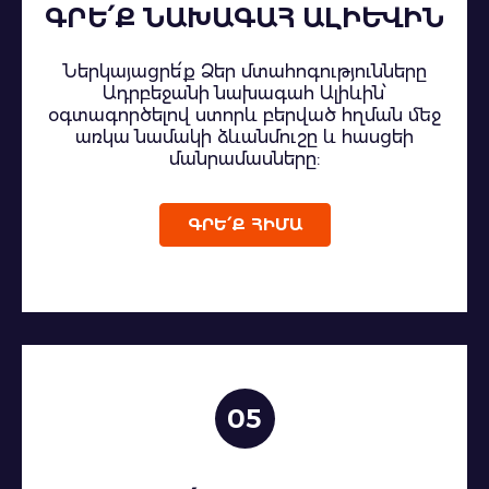
ԳՐԵ՛Ք ՆԱԽԱԳԱՀ ԱԼԻԵՎԻՆ
Ներկայացրե՛ք Ձեր մտահոգությունները
Ադրբեջանի նախագահ Ալիևին՝
օգտագործելով ստորև բերված հղման մեջ
առկա նամակի ձևանմուշը և հասցեի
մանրամասները:
ԳՐԵ՛Ք ՀԻՄԱ
05