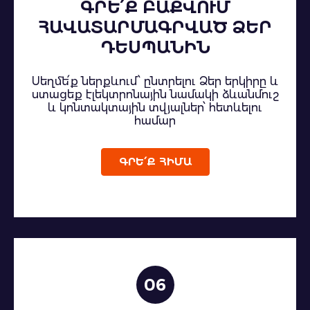
ԳՐԵ՛Ք ԲԱՔՎՈՒՄ
ՀԱՎԱՏԱՐՄԱԳՐՎԱԾ ՁԵՐ
ԴԵՍՊԱՆԻՆ
Սեղմե՛ք ներքևում՝ ընտրելու Ձեր երկիրը և
ստացեք էլեկտրոնային նամակի ձևանմուշ
և կոնտակտային տվյալներ՝ հետևելու
համար
ԳՐԵ՛Ք ՀԻՄԱ
06