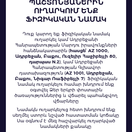
ՊԱՇՏՈՆՅԱՆԵՐԻՆ
ՈՒՂԱՐԿՈՒՄ ԵՆՔ
ՖԻԶԻԿԱԿԱՆ ՆԱՄԱԿ
Դուք կարող եք ֆիզիկական նամակ
ուղարկել կամ Ադրբեջանի
Հանրապետության Մարդու իրավունքների
հանձնակատարին (
հասցե՝ AZ 1000,
Ադրբեջան, Բաքու, Ուզեյիր Հաջիբեյլի 80,
դարպաս N.2
), կամ Ադրբեջանի
Հանրապետության Գլխավոր
դատախազություն (
AZ 1001, Ադրբեջան,
Բաքու, Նիգար Ռաֆիբեյլի 7
): Ֆիզիկական
նամակ ուղարկելու համար խնդրում ենք
օգտվել Ձեր երկրի փոստային
ծառայություններից և վճարել պահանջվող
վճարները:
Նամակն ուղարկելուց հետո խնդրում ենք
սեղմել ստորև նշված հաստատման կոճակը:
Սա օգնում է մեզ հաշվարկել ուղարկված
նամակների քանակը: