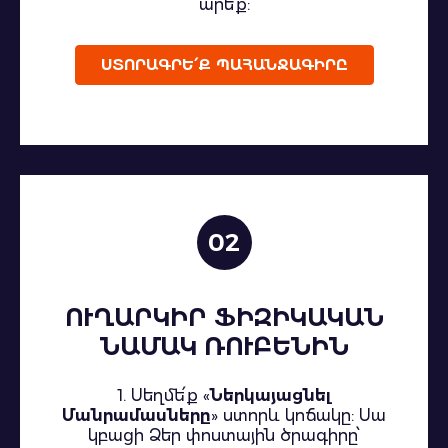
արե՛ք:
ՍՏՈՐԱԳՐԵ՛Ք ՊԱՀԱՆՋԱԳԻՐԸ
02
ՈՒՂԱՐԿԻՐ ՖԻԶԻԿԱԿԱՆ
ՆԱՄԱԿ ՌՈՒԲԵՆԻՆ
1. Սեղմե՛ք «
Ներկայացնել
Մանրամասները
» ստորև կոճակը: Սա
կբացի Ձեր փոստային ծրագիրը՝