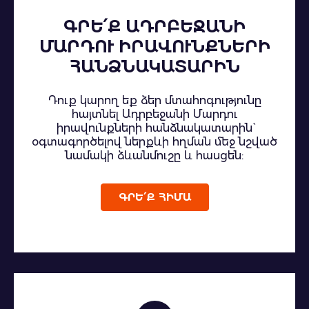
ԳՐԵ՛Ք ԱԴՐԲԵՋԱՆԻ
ՄԱՐԴՈՒ ԻՐԱՎՈՒՆՔՆԵՐԻ
ՀԱՆՁՆԱԿԱՏԱՐԻՆ
Դուք կարող եք ձեր մտահոգությունը
հայտնել Ադրբեջանի Մարդու
իրավունքների հանձնակատարին`
օգտագործելով ներքևի հղման մեջ նշված
նամակի ձևանմուշը և հասցեն:
ԳՐԵ՛Ք ՀԻՄԱ