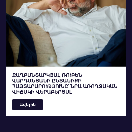
ՔԱՂԲԱՆՏԱՐԿՅԱԼ ՌՈՒԲԵՆ
ՎԱՐԴԱՆՅԱՆԻ ԸՆՏԱՆԻՔԻ
ՀԱՅՏԱՐԱՐՈՒԹՅՈՒՆԸ՝ ՆՐԱ ԱՌՈՂՋԱԿԱՆ
ՎԻՃԱԿԻ ՎԵՐԱԲԵՐՅԱԼ
Ավելին