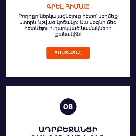
ԳՐԵԼ ՀԻՄԱ
Բողոքը ներկայացնելուց հետո՝ սեղմեք
ստորև նշված կոճակը։ Սա կօգնի մեզ
հետևելու ուղարկված նամակների
քանակին։
ՀԱՍՏԱՏԵԼ
08
ԱԴՐԲԵՋԱՆՑԻ