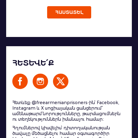
ՀԱՍՏԱՏԵԼ
ՀԵՏԵՎԵ՛Ք
Հետևեք @freearmenianprisoners-ին՝ Facebook,
Instagram և X սոցիալական ցանցերում՝
ամենաթարմ նորությունները, թարմացումներն
ու տեղեկություններն իմանալու համար։
Հղումներով կիսվելիս՝ դիտողականության
ծավալը մեծացնելու համար օգտագործիր