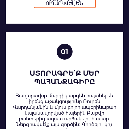
ՈՒՂԱՐԿՎԵԼ ԵՆ
01
ՍՏՈՐԱԳՐԵ՛Ք ՄԵՐ
ՊԱՀԱՆՋԱԳԻՐԸ
Հազարավոր մարդիկ արդեն հայտնել են
իրենց աջակցությունը Ռուբեն
Վարդանյանին և մյուս բոլոր ապօրինաբար
կալանավորված հայերին Բաքվի
բանտերից ազատ արձակելու համար։
Ներգրավվե՛ք այս գործին։ Գործելու կոչ