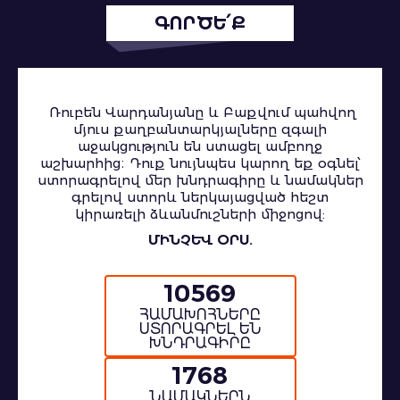
ԳՈՐԾԵ՛Ք
Ռուբեն Վարդանյանը և Բաքվում պահվող
մյուս քաղբանտարկյալները զգալի
աջակցություն են ստացել ամբողջ
աշխարհից։ Դուք նույնպես կարող եք օգնել՝
ստորագրելով մեր խնդրագիրը և նամակներ
գրելով ստորև ներկայացված հեշտ
կիրառելի ձևանմուշների միջոցով:
ՄԻՆՉԵՎ ՕՐՍ.
10569
ՀԱՄԱԽՈՀՆԵՐԸ
ՍՏՈՐԱԳՐԵԼ ԵՆ
ԽՆԴՐԱԳԻՐԸ
1768
ՆԱՄԱԿՆԵՐՆ