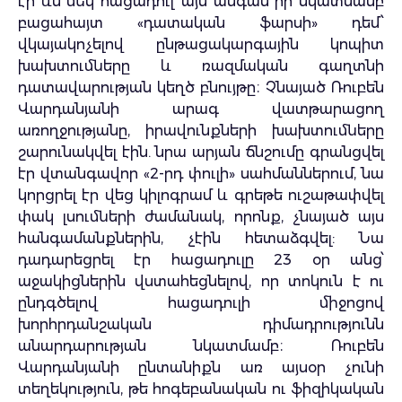
էր ևս մեկ հացադուլ՝ այս անգամ իր նկատմամբ
բացահայտ «դատական ֆարսի» դեմ՝
վկայակոչելով ընթացակարգային կոպիտ
խախտումները և ռազմական գաղտնի
դատավարության կեղծ բնույթը։ Չնայած Ռուբեն
Վարդանյանի արագ վատթարացող
առողջությանը, իրավունքների խախտումները
շարունակվել էին. նրա արյան ճնշումը գրանցվել
էր վտանգավոր «2-րդ փուլի» սահմաններում, նա
կորցրել էր վեց կիլոգրամ և գրեթե ուշաթափվել
փակ լսումների ժամանակ, որոնք, չնայած այս
հանգամանքներին, չէին հետաձգվել: Նա
դադարեցրել էր հացադուլը 23 օր անց՝
աջակիցներին վստահեցնելով, որ տոկուն է ու
ընդգծելով հացադուլի միջոցով
խորհրդանշական դիմադրությունն
անարդարության նկատմամբ։ Ռուբեն
Վարդանյանի ընտանիքն առ այսօր չունի
տեղեկություն, թե հոգեբանական ու ֆիզիկական