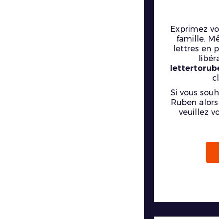
Exprimez vot
famille. M
lettres en p
libér
lettertoru
c
Si vous souh
Ruben alors 
veuillez v