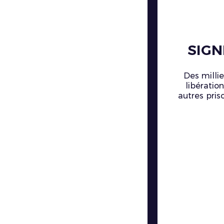
SIGN
Des millie
libératio
autres pris