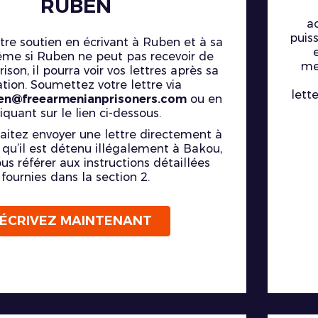
RUBEN
a
puiss
re soutien en écrivant à Ruben et à sa
ême si Ruben ne peut pas recevoir de
me
rison, il pourra voir vos lettres après sa
ation. Soumettez votre lettre via
lett
ben@freearmenianprisoners.com
ou en
liquant sur le lien ci-dessous.
aitez envoyer une lettre directement à
qu’il est détenu illégalement à Bakou,
ous référer aux instructions détaillées
fournies dans la section 2.
ÉCRIVEZ MAINTENANT