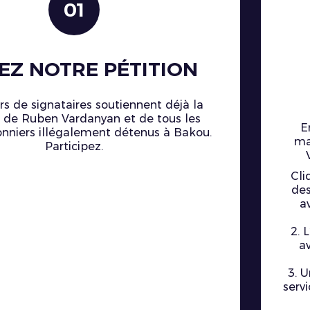
01
EZ NOTRE PÉTITION
rs de signataires soutiennent déjà la
n de Ruben Vardanyan et de tous les
E
onniers illégalement détenus à Bakou.
ma
Participez.
Cli
des
a
2. 
a
3. U
servi