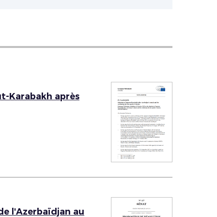
ut-Karabakh après
de l'Azerbaïdjan au