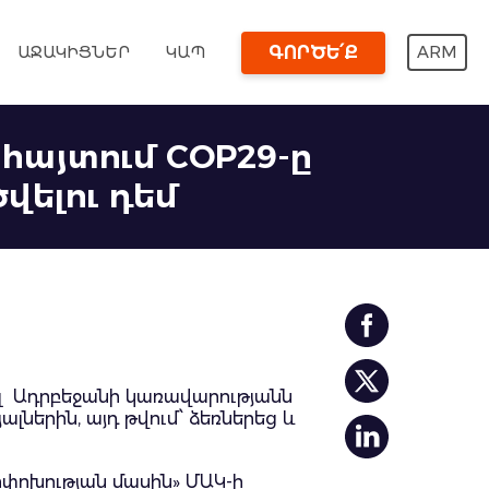
ԱՋԱԿԻՑՆԵՐ
ԿԱՊ
ARM
ԳՈՐԾԵ՛Ք
հայտում COP29-ը
վելու դեմ
ել Ադրբեջանի կառավարությանն
երին, այդ թվում՝ ձեռներեց և
ոփոխության մասին» ՄԱԿ-ի