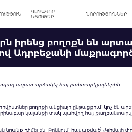
ԳԼԽԱՎՈՐ
ՈՒԹՅՈՒՆ
ՆՈՐՈՒԹՅՈՒՆՆԵՐ
ՆՅՈՒԹԵՐ
րն իրենց բողոքն են արտա
ոցով Ադրբեջանի մաքրագործ
հապաղ ազատ արձակել հայ բանտարկյալներին
կտիվիստներ բողոքի ակցիայի ընթացքում կոչ են ար
նաբար կալանքի տակ պահվող հայ քաղբանտարկյալն
կ նրանք դիմել են Բոննում հավաքված՝ «Կլիմայի փ