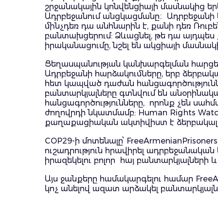
շրջանակային կոնվենցիայի մասնակից երկ
Ադրբեջանում անցկացմանը։ Ադրբեջանի կա
մինչդեռ դա անհնարին է, քանի դեռ Ռուբ
բանտախցերում: Ձևացնել, թե դա այդպես 
իրականացումը, նշել են ակցիայի մասնակ
Ցեղասպանության կանխարգելման հարցեր
Ադրբեջանի հարձակումները, երբ ձերբա
հետ կապված դաժան հանցագործություններ
բանտարկյալները գտնվում են անօրինակա
հանցագործությունները, որոնք չեն սահ
ժողովրդի նկատմամբ: Human Rights Watc
քաղաքացիական ակտիվիստ է ձերբակալվել
COP29-ի մոտենալը՝ FreeArmenianPrisone
ուշադրություն հրավիրել ադրբեջանական 
իրազեկելու բոլոր հայ բանտարկյալների 
Այս ջանքերը համակարգելու համար FreeA
կոչ անելով ազատ արձակել բանտարկյալն