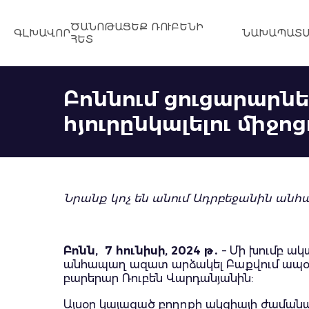
ԾԱՆՈԹԱՑԵՔ ՌՈՒԲԵՆԻ
ԳԼԽԱՎՈՐ
ՆԱԽԱՊԱՏՄ
ՀԵՏ
Բոննում ցուցարարնե
հյուրընկալելու միջ
Նրանք կոչ են անում Ադրբեջանին ան
Բոնն, 7 հունիսի, 2024 թ․
– Մի խումբ ա
անհապաղ ազատ արձակել Բաքվում ապօրի
բարերար Ռուբեն Վարդանյանին:
Այսօր կայացած բողոքի ակցիայի ժամանա