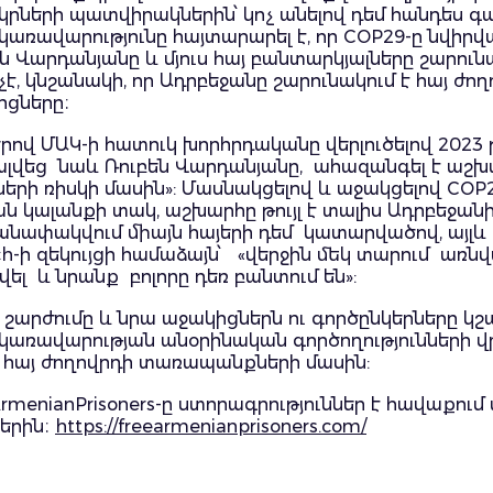
րների պատվիրակներին՝ կոչ անելով դեմ հանդես գա
ռավարությունը հայտարարել է, որ COP29-ը նվիրված
են Վարդանյանը և մյուս հայ բանտարկյալները շարու
չէ, կնշանակի, որ Ադրբեջանը շարունակում է հայ ժ
իցները։
ով ՄԱԿ-ի հատուկ խորհրդականը վերլուծելով 2023
կալվեց նաև Ռուբեն Վարդանյանը, ահազանգել է աշ
ի ռիսկի մասին»: Մասնակցելով և աջակցելով COP29
ն կալանքի տակ, աշխարհը թույլ է տալիս Ադրբեջան
մանափակվում միայն հայերի դեմ կատարվածով, այլ
h-ի զեկույցի համաձայն՝ «վերջին մեկ տարում առն
 և նրանք բոլորը դեռ բանտում են»:
rs շարժումը և նրա աջակիցներն ու գործընկերները 
կառավարության անօրինական գործողությունների վր
և հայ ժողովրդի տառապանքների մասին:
rmenianPrisoners-ը ստորագրություններ է հավաքու
երին։
https://freearmenianprisoners.com/