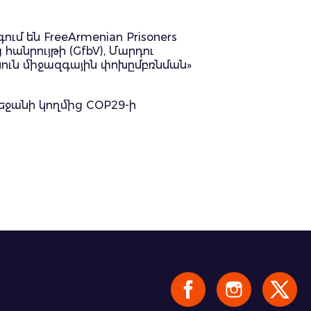
մ են FreeArmenian Prisoners
անրույթի (GfbV), Մարդու
անուն միջազգային փոխըմբռնման»
եջանի կողմից COP29-ի