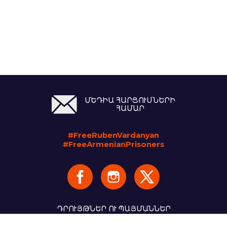
ՄԵԴԻԱ ՀԱՐՑՈՒՄՆԵՐԻ
ՀԱՄԱՐ
#FreeRubenVardanyan
#FreeArmenianPrisoners
ԴՐՈՒՅԹՆԵՐ ՈՒ ՊԱՅՄԱՆՆԵՐ
Copyright 2026