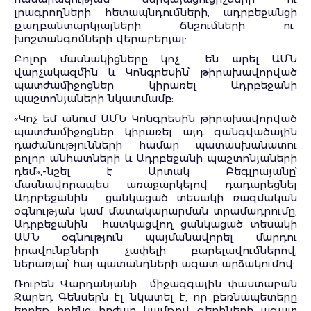
լրագրողների հետապնդումների, ադրբեջանցի
քաղբանտարկյալների ճնշումների ու
խոշտանգոմների վերաբերյալ:
Բոլոր մասնակիցները կոչ են արել ԱՄՆ
վարչակազմին և Կոնգրեսին՝ թիրախավորված
պատժամիջոցներ կիրառել Ադրբեջանի
պաշտոնյաների նկատմամբ:
«Կոչ եմ անում ԱՄՆ Կոնգրեսին թիրախավորված
պատժամիջոցներ կիրառել այդ զանգվածային
դաժանությունների համար պատասխանատու
բոլոր անհատների և Ադրբեջանի պաշտոնյաների
դեմ»,-նշել է Արտակ Բեգլրայանը՝
մասնավորապես առաջարկելով դադարեցնել
Ադրբեջանին ցանկացած տեսակի ռազմական
օգնության կամ մատակարարման տրամադրումը,
Ադրբեջանին հատկացվող ցանկացած տեսակի
ԱՄՆ օգնություն պայմանավորել մարդու
իրավունքների չափելի բարելավումներով,
ներառյալ՝ հայ պատանդների ազատ արձակումով:
Ռուբեն Վարդանյանի միջազգային փաստաբան
Ջարեդ Գենսերն էլ նկատել է, որ բեռնապետերը
երբեք իրենց հոժար կամքով գերիների ազատ