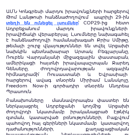
ԱՄՆ Կոնգրեսի մարդու իրավունքների հարցերով
Թոմ Լանթոսի հանձնաժողովում ապրիլի 29-ին
տեղի են ուն
ե
ցել լսումներ
՝ COP29-ից հետո
Ադրբեջանում մարդու իրավունքների
իրավիճակի վերաբերյալ: Լսումները նախագահել
է հանձնաժողովի համանախագահ Քրիս Սմիթը,
թեմայի շուրջ վկայություններ են տվել Արցախի
նախկին պետնախարար Արտակ Բեգլարյանը,
Ռուբեն Վարդանյանի միջազգային փաստաբան,
ամերիկացի հայտնի իրավապաշտպան Ջարեդ
Գենսերը, Ժողովրդավարության ազգային
հիմնադրամի՝ Ռուսաստանի և Եվրասիայի
հարցերով ավագ տնօրեն Միրիամ Լանսկոյը,
Freedom Now-ի գործադիր տնօրեն Անդրեա
Պրասոուն:
Բանախոսները մասնավորապես փաստեր են
ներկայացրել Ադրբեջանի կողմից Արցախի
ժողովրդի նկատմամբ իրականացրած էթնիկ
զտման, կատարված բռնությունների, Բաքվում
պահովող հայ գերիների նկատմամբ կատարվող
դաժանությունների, քաղաքացիական
հասարակության ներկայացուցիչների ու