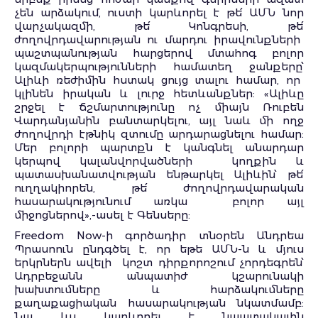
չեն արձակում, ուստի կարևորել է թե՛ ԱՄՆ նոր
վարչակազմի, թե՛ Կոնգրեսի, թե՛
ժողովրդավարության ու մարդու իրավունքների
պաշտպանության հարցերով մտահոգ բոլոր
կազմակերպությունների համատեղ ջանքերը՝
Ալիևի ռեժիմին հստակ ցույց տալու համար, որ
կլինեն իրական և լուրջ հետևանքներ: «Ալիևը
շրջել է ճշմարտությունը ոչ միայն Ռուբեն
Վարդանյանին բանտարկելու, այլ նաև մի ողջ
ժողովրդի էթնիկ զտումը արդարացնելու համար:
Մեր բոլորի պարտքն է կանգնել անարդար
կերպով կալանվորվածների կողքին և
պատասխանատվության ենթարկել Ալիևին՝ թե՛
ուղղակիորեն, թե՛ ժողովրդավարական
հասարակությունում առկա բոլոր այլ
միջոցներով»,-ասել է Գենսերը:
Freedom Now-ի գործադիր տնօրեն Անդրեա
Պրասոուն ընդգծել է, որ եթե ԱՄՆ-ն և մյուս
երկրներն ավելի կոշտ դիրքորոշում չորդեգրեն՝
Ադրբեջանն անպատիժ կշարունակի
խախտումները և հարձակումները
քաղաքացիական հասարակության նկատմամբ:
Նա ևս կարևորել է նպատակային