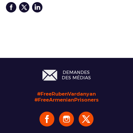
DEMANDES
DES MÉDIAS
#FreeRubenVardanyan
#FreeArmenianPrisoners