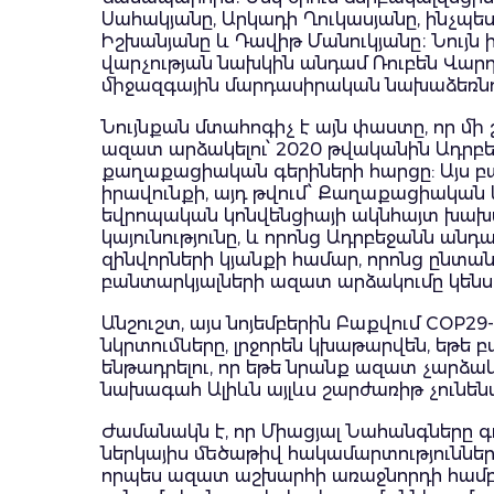
Սահակյանը, Արկադի Ղուկասյանը, ինչպե
Իշխանյանը և Դավիթ Մանուկյանը։ Նու
վարչության նախկին անդամ Ռուբեն Վարդա
միջազգային մարդասիրական նախաձեռնութ
Նույնքան մտահոգիչ է այն փաստը, որ մի
ազատ արձակելու՝ 2020 թվականին Ադր
քաղաքացիական գերիների հարցը: Այս բա
իրավունքի, այդ թվում՝ Քաղաքացիական
եվրոպական կոնվենցիայի ակնհայտ խախ
կայունությունը, և որոնց Ադրբեջանն անդ
զինվորների կյանքի համար, որոնց ընտան
բանտարկյալների ազատ արձակումը կենս
Անշուշտ, այս նոյեմբերին Բաքվում COP29
նկրտումները, լրջորեն կխաթարվեն, եթե բ
ենթադրելու, որ եթե նրանք ազատ չարձա
նախագահ Ալիևն այլևս շարժառիթ չունեն
Ժամանակն է, որ Միացյալ Նահանգները գ
ներկայիս մեծաթիվ հակամարտություններ
որպես ազատ աշխարհի առաջնորդի համբա