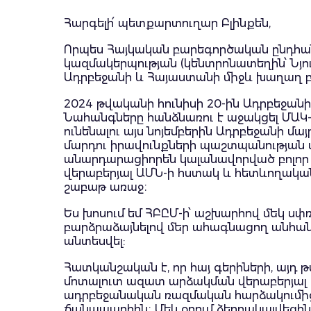
Հարգելի՛ պետքարտուղար Բլինքեն,
Որպես Հայկական բարեգործական ընդհանո
կազմակերպության (կենտրոնատեղին՝ Նյ
Ադրբեջանի և Հայաստանի միջև խաղաղ բ
2024 թվականի հունիսի 20-ին Ադրբեջան
Նահանգները հանձնառու է աջակցել ՄԱԿ-
ունենալու այս նոյեմբերին Ադրբեջանի 
մարդու իրավունքների պաշտպանության մ
անարդարացիորեն կալանավորված բոլոր ա
վերաբերյալ ԱՄՆ-ի հստակ և հետևողական 
շաբաթ առաջ։
Ես խոսում եմ ՀԲԸՄ-ի՝ աշխարհով մեկ ս
բարձրաձայնելով մեր ահագնացող անհանգս
անտեսվել:
Հատկանշական է, որ հայ գերիների, այդ
մոտալուտ ազատ արձակման վերաբերյալ ո
ադրբեջանական ռազմական հարձակումից 
ճանապարհին։ Մեկ օրում ձերբակալվեցին