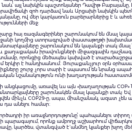
ս նաև՝ այլ նախկին պաշտոնյաներ Դավիթ Բաբայանը,
յն իրավիճակի զոհ դարձավ նաև Արցախի նախկին պ
նյանը, ով մեր կարկառուն բարերարներից է և ահռե
յունների մեջ:
 շարք հայ ռազմագերիներ շարունակում են մնալ կալա
բեջանի կողմից ստորագրված փաստաթղթի խախտմամբ
նտարկյալները շարունակում են կալանքի տակ մնալ 
 և քաղաքական իրավունքների միջազգային դաշնագր
տմամբ, որոնցից մեծապես կախված է տարածաշրջան
ամ երկիր է հանդիսանում։ Յուրաքանչյուր օրն օրհա
իքները շուրջ չորս տարի է սպասում են նրանց ապահ
ական նշանակություն ունի խաղաղության հաստատմա
-ի անցկացումը, առավել ևս այն «խաղաղության COP»
անտարկյալները շարունակեն մնալ կալանքի տակ: Եվ 
կվեն մինչև COP29-ը, ապա, միանշանակ, ազատ չեն 
ա դա անելու համար։
ործադրի իր առաջնորդությունը՝ պահպանելու տիրո
ի պարագայում, որոնք ամբողջ աշխարհում վիճարկում
վը, կարծես, վտանգված է` անմեղ կյանքեր խլող 