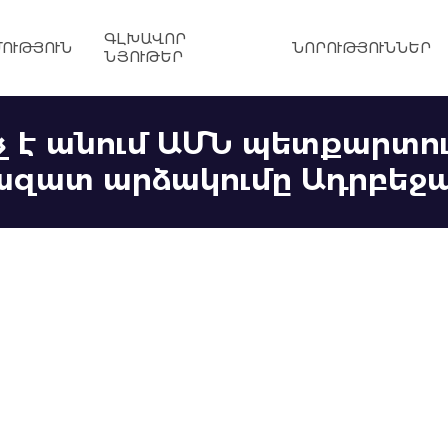
ԳԼԽԱՎՈՐ
ՈՒԹՅՈՒՆ
ՆՈՐՈՒԹՅՈՒՆՆԵՐ
ՆՅՈՒԹԵՐ
 է անում ԱՄՆ պետքարտո
ի ազատ արձակումը Ադրբեջ