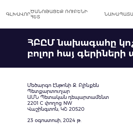
ԾԱՆՈԹԱՑԵՔ ՌՈՒԲԵՆԻ
ԳԼԽԱՎՈՐ
ՆԱԽԱՊԱՏՄ
ՀԵՏ
ՀԲԸՄ նախագահը կոչ
բոլոր հայ գերիներ
Մեծարգո Էնթոնի Ջ. Բլինքեն
Պետքարտուղար
ԱՄՆ Պետական դեպարտամենտ
2201 C փողոց NW
Վաշինգտոն, ԿՇ 20520
23 օգոստոսի, 2024 թ.