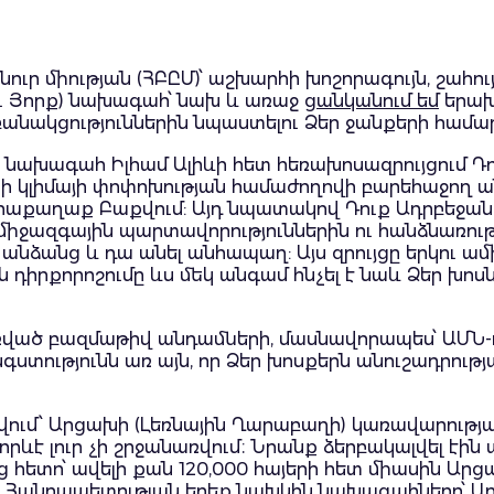
ւր միության (ՀԲԸՄ)՝ աշխարհի խոշորագույն, շահ
ու Յորք) նախագահ՝ նախ և առաջ
ցանկանում եմ
երախ
անակցություններին նպաստելու Ձեր ջանքերի համա
ի նախագահ Իլհամ Ալիևի հետ հեռախոսազրույցում Դո
ի կլիմայի փոփոխության համաժողովի բարեհաջող ան
մայրաքաղաք Բաքվում: Այդ նպատակով Դուք Ադրբեջա
իջազգային պարտավորություններին ու հանձնառութ
նձանց և դա անել անհապաղ: Այս զրույցը երկու ամ
դիրքորոշումը ևս մեկ անգամ հնչել է նաև Ձեր խոս
փռված բազմաթիվ անդամների, մասնավորապես՝ ԱՄՆ-ու
տությունն առ այն, որ Ձեր խոսքերն անուշադրությա
 թվում՝ Արցախի (Լեռնային Ղարաբաղի) կառավարությ
րևէ լուր չի շրջանառվում։ Նրանք ձերբակալվել էի
հետո՝ ավելի քան 120,000 հայերի հետ միասին Ար
 Հանրապետության երեք նախկին նախագահները՝ Արա