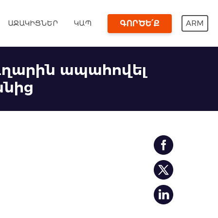
ԱՋԱԿԻՑՆԵՐ
ԿԱՊ
ARM
ԳՈՐԾԵ՛Ք
ւղարին ապահովել
անից