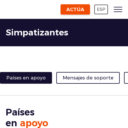
ACTÚA
ESP
Simpatizantes
Países en apoyo
Mensajes de soporte
Países
en
apoyo