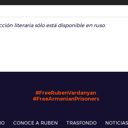
ión literaria sólo está disponible en ruso.
#FreeRubenVardanyan
#FreeArmenianPrisoners
IO
CONOCE A RUBEN
TRASFONDO
NOTICIA