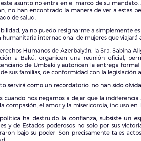
te asunto no entra en el marco de su mandato. Ad
yán, no han encontrado la manera de ver a estas pe
ado de salud.
sabilidad, ya no puedo resignarme a simplemente es
n humanitaria internacional de mujeres que viajará
echos Humanos de Azerbaiyán, la Sra. Sabina Aliyev
ación a Bakú, organicen una reunión oficial, perm
enciario de Umbaki y autoricen la entrega formal d
de sus familias, de conformidad con la legislación 
to servirá como un recordatorio: no han sido olvida
 cuando nos negamos a dejar que la indiferencia 
a compasión, el amor y la misericordia, incluso en la
 política ha destruido la confianza, subsiste un
ones y de Estados poderosos no solo por sus victor
ron bajo su poder. Son precisamente tales actos l
ad.