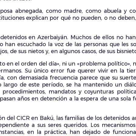
 esposa abnegada, como madre, como abuela y 
stituciones explican por qué no pueden, o no deben, 
tenidos en Azerbaiyán. Muchos de ellos no han vi
o han escuchado la voz de las personas que les s
s, de sus nietos y, en algunos casos, de sus bisniet
nto en el orden del día», ni un «problema político»,
ermanos. Su único error fue querer vivir en la tie
día, con demasiada frecuencia parece que su suer
lo largo de este período, se ha mantenido un diálo
procedimientos, mandatos y coyunturas polític
s pasan años en detención a la espera de una sola 
ación del CICR en Bakú, las familias de los detenido
ependiente a sus seres queridos. Los mecanismos
nstancias, en la práctica, han dejado de funcion