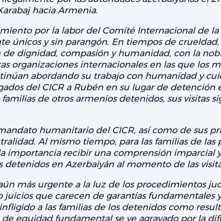
Karabaj hacia Armenia.
miento por la labor del Comité Internacional de la 
únicos y sin parangón. En tiempos de crueldad, gu
de dignidad, compasión y humanidad, con la noble
ocas organizaciones internacionales en las que los
ontinúan abordando su trabajo con humanidad y cu
egados del CICR a Rubén en su lugar de detención 
as familias de otros armenios detenidos, sus visitas
andato humanitario del CICR, así como de sus pri
utralidad. Al mismo tiempo, para las familias de l
da importancia recibir una comprensión imparcial 
s detenidos en Azerbaiyán al momento de las visita
 aún más urgente a la luz de los procedimientos ju
o juicios que carecen de garantías fundamentales 
 infligido a las familias de los detenidos como resul
de equidad fundamental se ve agravado por la di