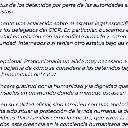
atus de los detenidos por parte de las autoridades 
stas».
ente una aclaración sobre el estatus legal específi
 los delegados del CICR. En particular, buscamos e
rtad en relación con un conflicto armado y, como ta
ridad, internados o si tenían otro estatus bajo las
epcional. Proporcionaría un alivio muy necesario a l
 objetiva de cómo se considera a los detenidos baj
a humanitaria del CICR.
cera gratitud por la humanidad y la dignidad que e
pensables en un mundo donde a menudo escasean.
o en su calidad oficial, sino también con una apel
 sido situar la protección de la vida humana, la di
íticas. Para familias como la nuestra, que viven la 
idos, esta creencia en la conciencia humanitaria d