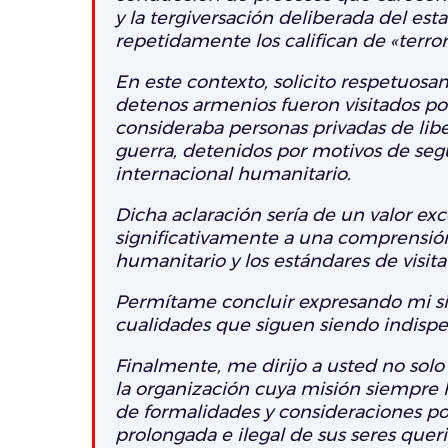
y la tergiversación deliberada del est
repetidamente los califican de «terrori
En este contexto, solicito respetuosam
detenos armenios fueron visitados por
consideraba personas privadas de libe
guerra, detenidos por motivos de segu
internacional humanitario.
Dicha aclaración sería de un valor exc
significativamente a una comprensión
humanitario y los estándares de visit
Permítame concluir expresando mi sin
cualidades que siguen siendo indis
Finalmente, me dirijo a usted no sol
la organización cuya misión siempre ha
de formalidades y consideraciones pol
prolongada e ilegal de sus seres quer