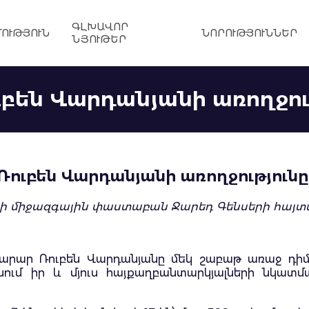
ԳԼԽԱՎՈՐ
ՈՒԹՅՈՒՆ
ՆՈՐՈՒԹՅՈՒՆՆԵՐ
ՆՅՈՒԹԵՐ
բեն Վարդանյանի առողջու
ուբեն Վարդանյանի առողջություն
ի միջազգային փաստաբան Ջարեդ Գենսերի հայտա
ար Ռուբեն Վարդանյանը մեկ շաբաթ առաջ դիմել
նում իր և մյուս հայքաղբանտարկյալների նկա