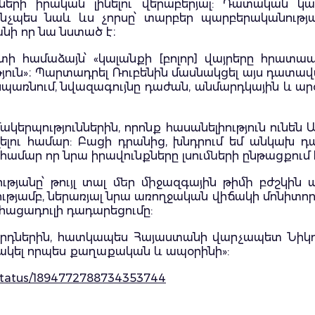
ների իրական լինելու վերաբերյալ: Դատական կա
 ինչպես նաև ևս չորսը՝ տարբեր պարբերականությա
նի որ նա նստած է։
կետի համաձայն՝ «կալանքի [բոլոր] վայրերը հրա
յուն»։ Պարտադրել Ռուբենին մասնակցել այս դատավա
 սպառնում, նվազագույնը դաժան, անմարդկային և 
ակերպություններին, որոնք հասանելիություն ունեն 
յցելելու համար: Բացի դրանից, խնդրում եմ անկա
 համար որ նրա իրավունքները լսումների ընթացքում
թյանը՝ թույլ տալ մեր միջազգային թիմի բժշկին 
թյամբ, ներառյալ նրա առողջական վիճակի մոնիտորին
հացադուլի դադարեցումը:
որդներին, հատկապես Հայաստանի վարչապետ Նիկո
րակել որպես քաղաքական և ապօրինի»:
/status/1894772788734353744