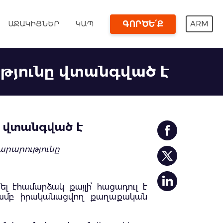
ԱՋԱԿԻՑՆԵՐ
ԿԱՊ
ARM
ԳՈՐԾԵ՛Ք
թյունը վտանգված է
ը վտանգված է
րարությունը
 էհամարձակ քայլի՝ հացադուլ է
տմամբ իրականացվող քաղաքական