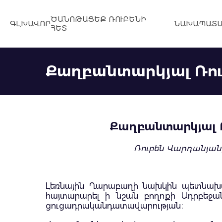
ԾԱՆՈԹԱՑԵՔ ՌՈՒԲԵՆԻ
ԳԼԽԱՎՈՐ
ՆԱԽԱՊԱՏՄ
ՀԵՏ
Քաղբանտարկյալ Ռու
Քաղբանտարկյալ Ռ
Ռուբեն Վարդանյան
Լեռնային Ղարաբաղի նախկին պետնախար
հայտարարել ի նշան բողոքի Ադրբեջա
ցուցադրականդատավարության։