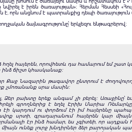
յանը խոսում է ծառայելու մասին և հիշատակում է «
րը նվիրել է իրեն ծառայության»։ Հերման Հեսսեի «Հ
նն է, որն անցնում է պատրանքից դեպի ծառայությո
ղջական ձայնագրությունը՝ երկլեզու ենթագրերով։
րձ հղել հայերեն, որովհետև դա համարում եմ շատ կ
որ ինձ ճիշտ կհասկանաք։
լ, որ Քաջ Նազարին թագավոր ընտրում է ժողովուր
մենք չմոռանանք սրա մասին։
, Ձեր բախտը երեք անգամ չի բերել։ Առաջինը՝ ես
ելի գրողներից է եղել Էրիխ Մարիա Ռեմարկը։
 էի կարդում ու փորձում էի իմ հայերենը պահպա
վոք սրտի, գրադարանում հայերեն կար միայն ե
զարմանալի էր ինձ համար, ես չգիտեի, որ այդքան
ոչ միայն ունեք լուրջ խնդիրներ ձեր բարոյական պա