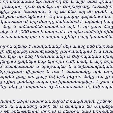
որ սուտասան եք, հնարող եք, և այլն, նաև գրագո
լրագրող, դուք գիտեք, որ գողությունը, {մտավոր
ցիք շատ հանգիստ, և ոչ թե մեկ, այլ մի քանի գր
ձ շատ տխրեցնում է։ Եվ ես ցավոք վախենում եմ, որ
դկաստանում, երբ մարդը մահանում է, այնտեղ հավ
 մեջ, և ամենամեծ պատիժն այն է, որ շատ մեղ
մեջ, և 84,000 տարի ապրում է որպես անձրևի ճիճու
եռ ժամանակ կա, որ այդպես չլինի, բայց կասկածներ
նք բոլորս պետք է հասկանանք՝ մեր առաջ մեծ մարտա
 չի վերջացել, պատերազմը շարունակվում է, և պա
իմա, երբ որ մեզ Ռուսաստանի և Եվրոպական միութ
րջում ընկնելու ենք երրորդ ուժի տակ, և այդ երր
և՛ տնտեսական, և՛ նյութապես, և՛ տեղեկատվական,
 Ադրբեջանի վիլայեթ, և դա է նպատակը, որն ա
կեն քայլ առ քայլ: Եվ եթե ինչ-որ մեկը դա չի հ
ք ոչինչ չանենք, ապա դա իրականացվելու է շատ 
ը, մեզ չի սպասում ո՛չ Ռուսաստան, ո՛չ Եվրոպակ
ր մայիսի 28-ին պատրաստվում է ռազմական շքերթ։
երն ու սպաները գերի են և գտնվում են Ադրբեջա
ոչ թե շքերթներով, փողով և զենքով կամ կոչումնե