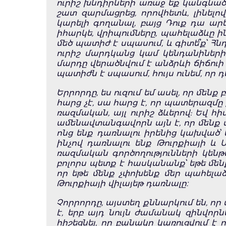
ուրիշ խնդիրների առաջ եք կանգնած, 
շատ զարմացրեց, որովհետև, լինելով 
կարելի գողանալ, բայց Դուք դա արե
իհարկե, վրիպումները, պահելաձևը ին
մեծ պատիժ է սպասում, և գիտե՞ք՝ Հն
ուրիշ մարդկանց կամ կենդանիների
մարդը վերածնվում է անձրևի ճիճուի 
պատիժն է սպասում, հույս ունեմ, որ դ
Երրորդը, ես ուզում եմ ասել, որ մե
հարց չէ, սա հարց է, որ պատերազմը
ռազմական, այլ ուրիշ ձևերով: Եվ հ
ամենավտանգավորն այն է, որ մենք վե
ոնց ենք դառնալու իրենից կախված՝ 
ինչով դառնալու ենք Թուրքիայի և
ռազմական գործողությունների կենթար
բոլորս պետք է հասկանանք՝ եթե մեն
որ եթե մենք չփոխենք մեր պահելաձև
Թուրքիայի վիլայեթ դառնալը։
Չորրորդը, այստեղ քննարկում են, ո
է, երբ այդ նույն ժամանակ զինվորն
հիշեցնել, որ բանակը կառուցվում է 