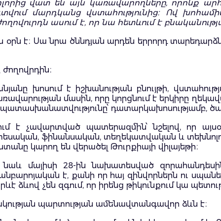
բոլորից վատ են այն կառավարողները, որոնք արհ
տվում մարդկանց վստահությունից։ Ով խոհամի
ողովուրդն ասում է, որ նա հետևում է բնականությ
ն օրն է։ Սա նրա ծննդյան արդեն երրորդ տարեդարձն
յ ժողովրդին։
նյանը խոսում է իշխանության բնույթի, վստահու
վարության մասին, որը կորցնում է երկիրը ղեկավա
 պատասխանատվությունը՝ դատարկախոսությամբ, ծառա
մ է չավարտված պատերազմին՝ նշելով, որ այսօր
տնտեսական, ֆինանսական, տեղեկատվական և տեխնոլ
աստանը կարող են վերածել Թուրքիայի վիլայեթի։
 նաև մայիսի 28-ին նախատեսված զորահանդեսին
նբարոյական է, քանի որ հայ զինվորներն ու սպան
ևէ ձևով չեն զգում, որ իրենց թիկունքում կա պետութ
ակության պարտության ամենավտանգավոր ձևն է։