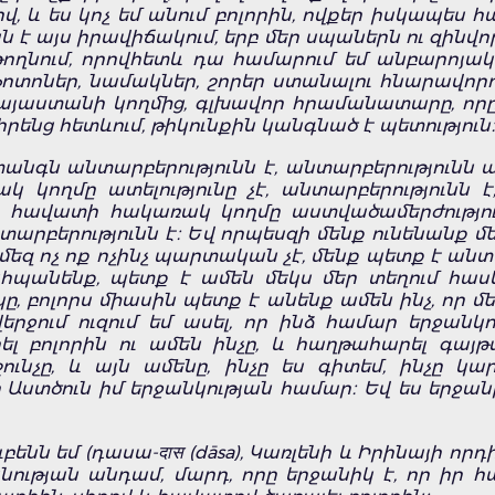
 և ես կոչ եմ անում բոլորին, ովքեր իսկապես հա
է այս իրավիճակում, երբ մեր սպաներն ու զինվոր
ողնում, որովհետև դա համարում եմ անբարոյակ
ոտոներ, նամակներ, շորեր ստանալու հնարավորութ
յաստանի կողմից, գլխավոր հրամանատարը, որը պ
 իրենց հետևում, թիկունքին կանգնած է պետություն
վտանգն անտարբերությունն է, անտարբերությունն 
ակ կողմը ատելությունը չէ, անտարբերությունն
 է, հավատի հակառակ կողմը աստվածամերժություն
արբերությունն է։ Եվ որպեսզի մենք ունենանք մե
մեզ ոչ ոք ոչինչ պարտական չէ, մենք պետք է անտ
ահպանենք, պետք է ամեն մեկս մեր տեղում հասկ
, բոլորս միասին պետք է անենք ամեն ինչ, որ մ
րջում ուզում եմ ասել, որ ինձ համար երջանկո
լ բոլորին ու ամեն ինչը, և հաղթահարել գայթա
շունչը, և այն ամենը, ինչը ես գիտեմ, ինչը կ
ստծուն իմ երջանկության համար։ Եվ ես երջանի
նն եմ (դասա-दास (dāsa), Կառլենի և Իրինայի որդ
ւթյան անդամ, մարդ, որը երջանիկ է, որ իր հ