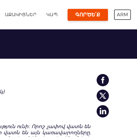
ԱՋԱԿԻՑՆԵՐ
ԿԱՊ
ARM
ԳՈՐԾԵ՛Ք
կ)
ւթյուն ունի։ Որոշ չափով վատն են
լի վատն են այն կառավարողները,