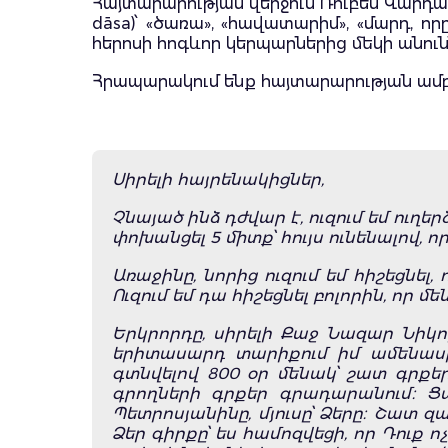
Հայտարարության վերջում Ռուբեն Վարդան
dāsa)՝ «ծառա», «հավատարիմ», «մարդ, ո
հերոսի հոգևոր կերպարներից մեկի անու
Հրապարակում ենք հայտարարության ամբո
Սիրելի հայրենակիցներ,
Չնայած ինձ դժվար է, ուզում եմ ուղե
փոխանցել 5 միտք՝ հույս ունենալով, 
Առաջինը, նորից ուզում եմ հիշեցնե
Ուզում եմ դա հիշեցնել բոլորին, որ 
Երկրորդը, սիրելի Քաջ Նազար Նիկոլ
երիտասարդ տարիքում իմ ամենասիր
գտնվելով 800 օր մենակ՝ շատ գրքեր
գրողների գրքեր գրադարանում։ Ցա
Պետրոսյանինը, մյուսը՝ Ձերը։ Շատ 
Ձեր գիրքը՝ ես համոզվեցի, որ Դուք 