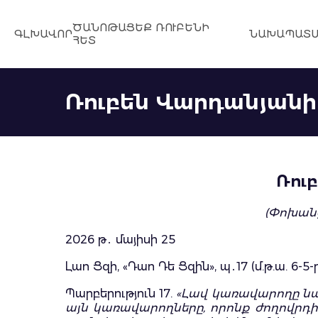
ԾԱՆՈԹԱՑԵՔ ՌՈՒԲԵՆԻ
ԳԼԽԱՎՈՐ
ՆԱԽԱՊԱՏՄ
ՀԵՏ
Ռուբեն Վարդանյանի
Ռու
(Փոխան
2026 թ․ մայիսի 25
Լաո Ցզի, «Դաո Դե Ցզին», պ․17 (մ.թ.ա. 6-5
Պարբերություն 17.
«Լավ կառավարողը նա է
այն կառավարողները, որոնք ժողովրդից