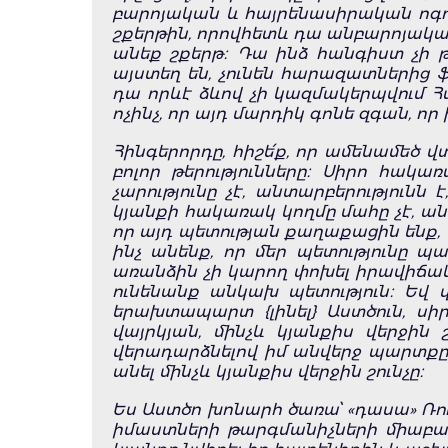
բարոյական և հայրենասիրական ոգով,
շքերթին, որովհետև դա անբարոյական 
անեք շքերթ։ Դա ինձ հանգիստ չի թ
այստեղ են, չունեն հարազատներից ֆ
դա որևէ ձևով չի կազմակերպվում Հա
ոչինչ, որ այդ մարդիկ գոնե զգան, որ
Հինգերորդը, հիշե՛ք, որ ամենամեծ 
բոլոր թերությունները։ Սիրո հակառ
չարությունը չէ, անտարբերությունն
կյանքի հակառակ կողմը մահը չէ, անտ
որ այդ պետության քաղաքացին ենք, 
ինչ անենք, որ մեր պետությունը պ
առանձին չի կարող փոխել իրավիճակը
ունենանք անկախ պետություն։ Եվ վե
երախտապարտ {լինել} Աստծուն, սիրե
վայրկյան, մինչև կյանքիս վերջին 
վերադարձնելով իմ անվերջ պարտքը Ա
անել մինչև կյանքիս վերջին շունչը։
Ես Աստծո խոնարհ ծառա՝ «դասա» Ռուբե
իմաստների թարգմանիչների միաբանո