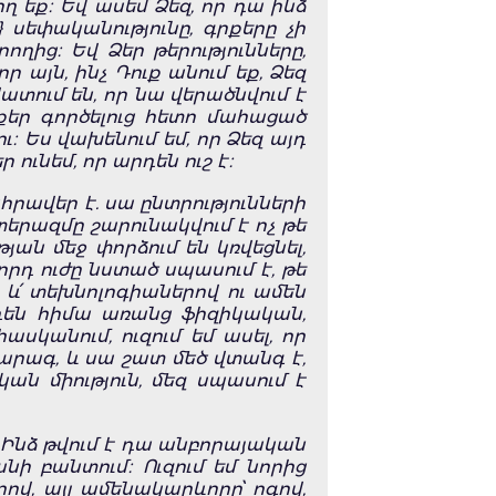
ղ եք։ Եվ ասեմ Ձեզ, որ դա ինձ
} սեփականությունը, գրքերը չի
ողից։ Եվ Ձեր թերությունները,
 այն, ինչ Դուք անում եք, Ձեզ
ատում են, որ նա վերածնվում է
քեր գործելուց հետո մահացած
։ Ես վախենում եմ, որ Ձեզ այդ
 ունեմ, որ արդեն ուշ է։
հրավեր է. սա ընտրությունների
տերազմը շարունակվում է ոչ թե
յան մեջ փորձում են կռվեցնել,
որդ ուժը նստած սպասում է, թե
 և՛ տեխնոլոգիաներով ու ամեն
րդեն հիմա առանց ֆիզիկական,
ասկանում, ուզում եմ ասել, որ
արագ, և սա շատ մեծ վտանգ է,
ան միություն, մեզ սպասում է
 Ինձ թվում է դա անբորայական
նի բանտում։ Ուզում եմ նորից
րով, այլ ամենակարևորը՝ ոգով,