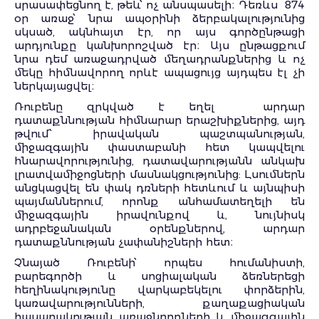
սրասափեցնող է, թեև՝ ոչ անսպասելի։ Դեռևս
874
օր առաջ՝ նրա ապօրինի ձերբակալությունից
սկսած, ակնհայտ էր, որ այս գործընթացի
արդյունքը կանխորոշված էր։ Այս ընթացքում
նրա դեմ առաջադրված մեղադրանքներից և ոչ
մեկը հիմնավորող որևէ ապացույց այդպես էլ չի
ներկայացվել։
Ռուբենը զրկված է եղել
արդար
դատաքննության հիմնարար երաշխիքներից, այդ
թվում՝ իրավական պաշտպանության,
միջազգային փաստաբանի հետ կապվելու
հնարավորությունից, դատավարությանն անկախ
լրատվամիջոցների մասնակցությունից: Լսումներն
անցկացվել են փակ դռների հետևում և այնպիսի
պայմաններում, որոնք անհամատեղելի են
միջազգային իրավունքով և, նույնիսկ
ադրբեջանական օրենքներով, արդար
դատաքննության չափանիշների հետ։
Չնայած Ռուբենի՝ որպես հումանիստի,
բարեգործի և սոցիալական ձեռներեցի
հեղինակությունը վարկաբեկելու փորձերին,
կառավարությունների, քաղաքացիական
հասարակության առաջնորդների և միջազգային