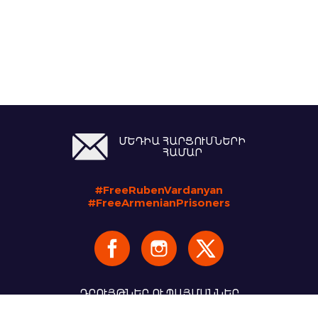
ՄԵԴԻԱ ՀԱՐՑՈՒՄՆԵՐԻ
ՀԱՄԱՐ
#FreeRubenVardanyan
#FreeArmenianPrisoners
ԴՐՈՒՅԹՆԵՐ ՈՒ ՊԱՅՄԱՆՆԵՐ
Copyright 2026