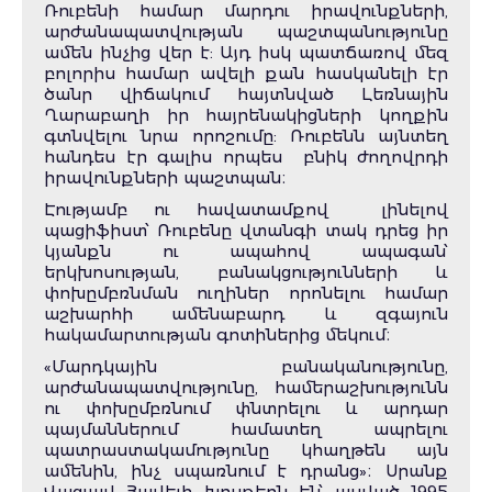
Ռուբենի համար մարդու իրավունքների,
արժանապատվության պաշտպանությունը
ամեն ինչից վեր է: Այդ իսկ պատճառով մեզ
բոլորիս համար ավելի քան հասկանելի էր
ծանր վիճակում հայտնված Լեռնային
Ղարաբաղի իր հայրենակիցների կողքին
գտնվելու նրա որոշումը: Ռուբենն այնտեղ
հանդես էր գալիս որպես բնիկ ժողովրդի
իրավունքների պաշտպան։
Էությամբ ու հավատամքով լինելով
պացիֆիստ՝ Ռուբենը վտանգի տակ դրեց իր
կյանքն ու ապահով ապագան՝
երկխոսության, բանակցությունների և
փոխըմբռնման ուղիներ որոնելու համար
աշխարհի ամենաբարդ և զգայուն
հակամարտության գոտիներից մեկում։
«Մարդկային բանականությունը,
արժանապատվությունը, համերաշխությունն
ու փոխըմբռնում փնտրելու և արդար
պայմաններում համատեղ ապրելու
պատրաստակամությունը կհաղթեն այն
ամենին, ինչ սպառնում է դրանց»։ Սրանք
Վացլավ Հավելի խոսքերն են՝ ասված 1995