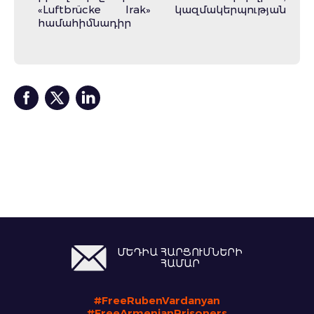
«Luftbrücke Irak» կազմակերպության
համահիմնադիր
ՄԵԴԻԱ ՀԱՐՑՈՒՄՆԵՐԻ
ՀԱՄԱՐ
#FreeRubenVardanyan
#FreeArmenianPrisoners