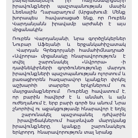
բարձրաձայնելու իր հայրենակիցների
իրավունքների պաշտպանության մասին
Լեռնային Ղարաբաղում (Արցախում)։ Մենք
խորապես հավատացած ենք, որ Ռուբեն
Վարդանյանն իրավամբ արժանի է այս
մրցանակին:
Ռուբեն Վարդանյանի, նրա գործընկերներ
Նուբար Աֆեյանի և երջանկահիշատակ
Վարդան Գրեգորյանի համահիմնադրած
«Ավրորա» մրցանակը հնարավորություն է
տվել շարունակել «Ավրորա» -ի
դափնեկիրների գործունեությունը մարդու
իրավունքների պաշտպանության ոլորտում և
բառացիորեն հազարավոր կյանքեր փրկել
աշխարհի տարբեր երկրներում ու
մայրցամաքներում: Ռուբենը հավատում է,
որ բարին հավերժ է և անմահ, և այն
ուժեղանում է, երբ բարի գործ ես անում: Նրա
շնորհիվ ու աջակցությամբ հնարավոր է եղել
շարունակել պաշտպանել դժվարին
իրավիճակներում հայտնված մարդկանց
իրավունքները, կյանքը շարունակելու
երկրորդ հնարավորություն տալ նրանց: