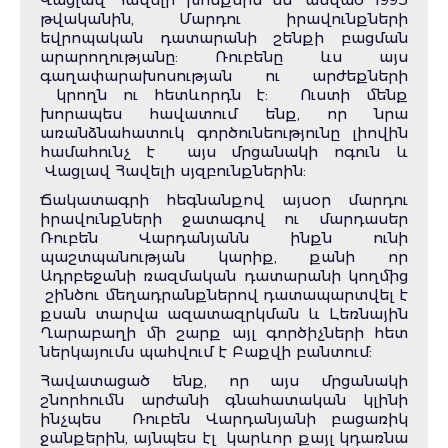
թվականին, Մարդու իրավունքների
եվրոպական դատարանի շենքի բացման
արարողությանը: Ռուբենը ևս այս
գաղափարախոսության ու արժեքների
կրողն ու հետևորդն է: Ուստի մենք
խորապես հավատում ենք, որ նրա
առանձնահատուկ գործունեությունը լիովին
համահունչ է այս մրցանակի ոգուն և
Վացլավ Հավելի սյզբունքներին:
Ճակատագրի հեգնանքով այսօր մարդու
իրավունքների ջատագով ու մարդասեր
Ռուբեն Վարդանյանն ինքն ունի
պաշտպանության կարիք, քանի որ
Ադրբեջանի ռազմական դատարանի կողմից
շինծու մեղադրանքներով դատապարտվել է
քսան տարվա ազատազրկման և Լեռնային
Ղարաբաղի մի շարք այլ գործիչների հետ
ներկայումս պահվում է Բաքվի բանտում:
Հավատացած ենք, որ այս մրցանակի
շնորհումն արժանի գնահատական կլինի
ինչպես Ռուբեն Վարդանյանի բացառիկ
ջանքերին, այնպես էլ կարևոր քայլ կդառնա