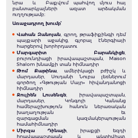
նրա և Բաքվում պահվող մյուս հայ
բանտարկյալների ազատ արձակման
ուղղությամբ։
Առաջադրող խումբ՝
Վահան Զանոյան
, գրող, թրաֆիքինգի դեմ
պայքարի աջակից, գլոբալ էներգիայի
հարցերով խորհրդատու
Մարգարիտ Բարանկիցե
,
բուրունդիացի իրավապաշտպան, Maison
Shalom խնամքի տան հիմնադիր
Թոմ Քաթինա
, ամերիկացի բժիշկ և
մարդասեր, Սուդանի Նուբա լեռներում
գործող «Գթության Մայր» հիվանդանոցի
հիմնադիր
Ջուլիեն Լուսենգե
, իրավապաշտպան,
մարդասեր, Կոնգոյի Կանանց
համերաշխություն հանուն ներառական
խաղաղության եւ
զարգացման կազմակերպության
համահիմնադիր
Միրզա Դինայի
, իրաքցի եզդի
իրավապաշտպան և ակտիվիստ,