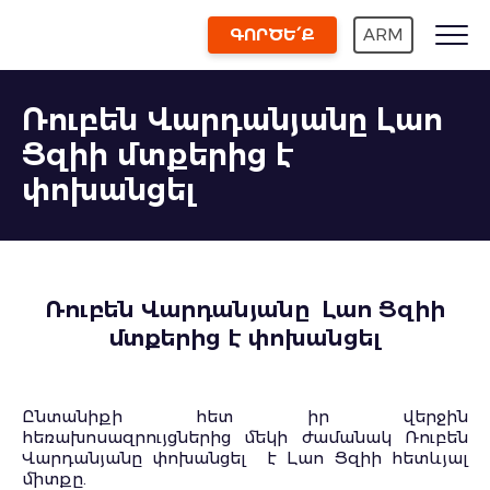
ԳՈՐԾԵ՛Ք
ARM
Ռուբեն Վարդանյանը Լաո
Ցզիի մտքերից է
փոխանցել
Ռուբեն Վարդանյանը
Լաո Ցզիի
մտքերից է փոխանցել
Ընտանիքի հետ իր վերջին
հեռախոսազրույցներից մեկի ժամանակ Ռուբեն
Վարդանյանը փոխանցել է Լաո Ցզիի հետևյալ
միտքը.