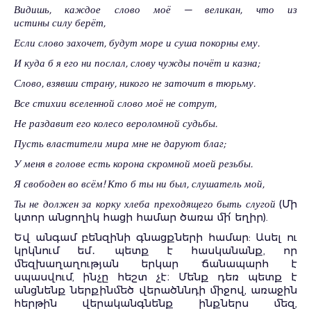
Видишь, каждое слово моё — великан, что из
истины силу берёт,
Если слово захочет, будут море и суша покорны ему.
И куда б я его ни послал, слову чужды почёт и казна;
Слово, взявши страну, никого не заточит в тюрьму.
Все стихии вселенной слово моё не сотрут,
Не раздавит его колесо вероломной судьбы.
Пусть властители мира мне не даруют благ;
У меня в голове есть корона скромной моей резьбы.
Я свободен во всём! Кто б ты ни был, слушатель мой,
Ты не должен за корку хлеба преходящего быть слугой
(Մի
կտոր անցողիկ հացի համար ծառա մի՛ եղիր).
Եվ անգամ բենզինի գնացքների համար: Ասել ու
կրկնում եմ․ պետք է հասկանանք, որ
մեզխաղաղության երկար ճանապարհ է
սպասվում, ինչը հեշտ չէ։ Մենք դեռ պետք է
անցնենք ներքինմեծ վերածննդի միջով, առաջին
հերթին վերականգնենք ինքներս մեզ,