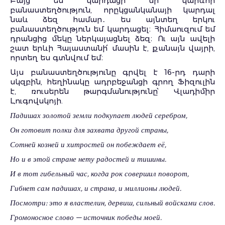
Բայց ես կարդացի մի կարևոր
բանաստեղծություն, որըկցանկանայի կարդալ
նաև ձեզ համար․ ես այնտեղ երկու
բանաստեղծություն եմ կարդացել։ Հիմաուզում եմ
դրանցից մեկը ներկայացնել ձեզ։ Ու այն ավելի
շատ երևի Հայաստանի՛ մասին է, քանայն վայրի,
որտեղ ես գտնվում եմ։
Այս բանաստեղծությունը գրվել է 16-րդ դարի
սկզբին, հեղինակը ադրբեջանցի գրող Ֆիզուլին
է, ռուսերեն թարգմանությունը՝ Վլադիմիր
Լուգովսկոյի.
Падишах золотой земли подкупает людей серебром,
Он готовит полки для захвата другой страны,
Сотней козней и хитростей он побеждает её,
Но и в этой стране нету радостей и тишины.
И в тот гибельный час, когда рок совершил поворот,
Гибнет сам падишах, и страна, и миллионы людей.
Посмотри: это я властелин, дервиш, сильный войсками слов.
Громоносное слово — источник победы моей.