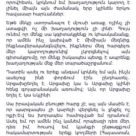
որովհետև, կրկնում եմ, խաղաղություն կարող է
լինել միայն այն ժամանակ, երբ կլինեն երկու
հավասար հարևաններ։
Եթե մեկը ստորանալու է մյուսի առաջ, ոչինչ չի
ստացվի, ոչ մի խաղաղություն չի լինի։ Հույս
ունեմ, որ մենք սա կգիտակցենք ու կհասկանանք,
որ ամեն ինչ կախված է միմիայն մեզնից,
ինքնավերականգնվելու, ինքներս մեզ հարգելու
մեր կարողությունից՝ չկորցնելով այն
գիտակցումը, որ մենք իսկապես պետք է ապրենք
խաղաղության մեջ մեր տարածաշրջանում։
Դատին ասել ու երեք անգամ կրկնել եմ այն, ինչն
ասելուց ինձ փորձում էին ընդհատել․
Արցախըեղել է, Արցախը կա և Արցախը կլինի
հենց գոյաբանական առումով։ Այն, որ Արցախը
եղել է, կա ևկլինի։
Սա իրավական բնույթի հարց չէ, այլ այն մասին է,
որ պարզապես չի կարելի վերցնել և ջնջել ոչ
ոքի։Եվ ես խորապես համոզված եմ դրանում։
Ասել եմ, որ ամեն ինչ կանեմ, որպեսզի դեռ մեր,
դեռ իմ, հուսով եմ, կյանքի ընթացքում
հակամարտության երեք կողմերի {Հայաստան,