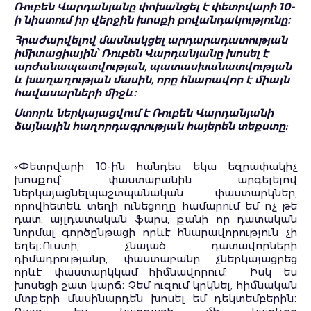
Ռուբեն Վարդանյանը փոխանցել է փետրվարի 10-
ի նիստում իր վերջին խոսքի բովանդակությունը։
Հրաժարվելով մասնակցել արդարադատության
իմիտացիային՝ Ռուբեն Վարդանյանը խոսել է
արժանապատվության, պատասխանատվության
և խաղաղության մասին, որը հնարավոր է միայն
հավասարների միջև։
Ստորև ներկայացվում է Ռուբեն Վարդանյանի
ձայնային հաղորդագրության հայերեն տեքստը:
«Փետրվարի 10-ին հանդես եկա եզրափակիչ
խոսքով՝ փաստաբանին արգելելով
ներկայացնելպաշտպանական փաստարկներ,
որովհետեև տեղի ունեցողը համարում եմ ոչ թե
դատ, այլդատական ֆարս, քանի որ դատական
նորմալ գործընթացի որևէ հնարավորություն չի
եղել։Ուստի, չնայած դատավորների
դիմադրությանը, փաստաբանը չներկայացրեց
որևէ փաստարկկամ հիմնավորում: Իսկ ես
խոսեցի շատ կարճ։ Չեմ ուզում կրկնել, հիմնական
մտքերի մասինարդեն խոսել եմ դեկտեմբերին։