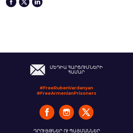
ՄԵԴԻԱ ՀԱՐՑՈՒՄՆԵՐԻ
ՀԱՄԱՐ
#FreeRubenVardanyan
#FreeArmenianPrisoners
ԴՐՈՒՅԹՆԵՐ ՈՒ ՊԱՅՄԱՆՆԵՐ