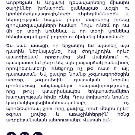
Ադրբեջան և Արցախ} ղեկավարները միասին
ծաղիկներ խոնարհեն ցանկացած ազգի ու
կրոնիներկայացուցիչների գերեզմաններին և
ներողություն հայցեն բոլոր մայրերից իրենց
զոհվածզավակների համար։ Հույս ունեմ, որ դա
մի օր տեղի կունենա, և որ տեղի կունենա
հենցհարգանքով՝ բոլորի ու միմյանց նկատմամբ։
Ես նաև
ասացի
,
որ
երջանիկ
եմ
այստեղ
`
այս
դատին
ներկայացնել
հայ
ժողովրդին
,
որևէ
պատժից
կամ
որոշումից
չեմ
վախենում
ու
պատրաստ
եմ
ընդունել
այն
բացարձակ
հանգիստ
,
որովհետև
տեղի
ունեցողը
ոչ
թե
դատ
է
,
այլ
դատաստան։
Եվ
,
ցավոք
,
նրանք
չօգտագործեցին
առիթը
,
չօգտվեցին
դատական
նորմալ
գործընթաց
անցկացնելու
հնարավորությունից
,
որը
թույլ
կտար
իսկապես
երկարաժամկետ
խաղաղության
հիմք դնել։
Դրա
փոխարեն
նրանք
կազմակերպեցին
անհասկանալի
,
ոչ
պրոֆեսիոնալ
շոու
,
որը
,
ցավոք
,
որևէ
մեկին
որևէ
օգուտ
չտվեց
,
և
առաջին
հերթին՝
հենց
ադրբեջանական
պետությանը։
Վստահ
եմ
»
։