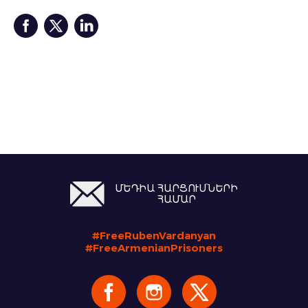
ՄԵԴԻԱ ՀԱՐՑՈՒՄՆԵՐԻ
ՀԱՄԱՐ
#FreeRubenVardanyan
#FreeArmenianPrisoners