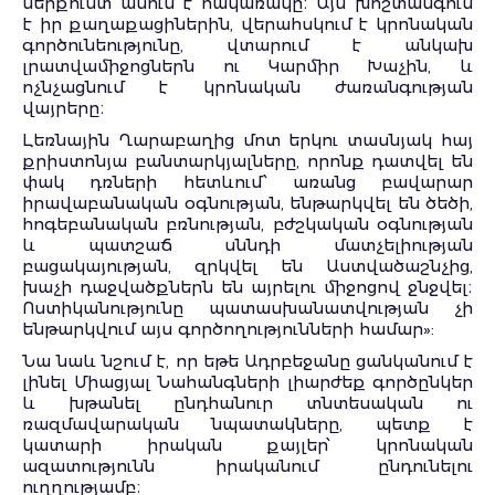
ներքուստ անում է հակառակը։ Այն խոշտանգում
է իր քաղաքացիներին, վերահսկում է կրոնական
գործունեությունը, վտարում է անկախ
լրատվամիջոցներն ու Կարմիր Խաչին, և
ոչնչացնում է կրոնական ժառանգության
վայրերը։
Լեռնային Ղարաբաղից մոտ երկու տասնյակ հայ
քրիստոնյա բանտարկյալները, որոնք դատվել են
փակ դռների հետևում՝ առանց բավարար
իրավաբանական օգնության, ենթարկվել են ծեծի,
հոգեբանական բռնության, բժշկական օգնության
և պատշաճ սննդի մատչելիության
բացակայության, զրկվել են Աստվածաշնչից,
խաչի դաջվածքներն են այրելու միջոցով ջնջվել։
Ոստիկանությունը պատասխանատվության չի
ենթարկվում այս գործողությունների համար»:
Նա նաև նշում է, որ եթե Ադրբեջանը ցանկանում է
լինել Միացյալ Նահանգների լիարժեք գործընկեր
և խթանել ընդհանուր տնտեսական ու
ռազմավարական նպատակները, պետք է
կատարի իրական քայլեր՝ կրոնական
ազատությունն իրականում ընդունելու
ուղղությամբ։