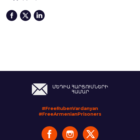
ՄԵԴԻԱ ՀԱՐՑՈՒՄՆԵՐԻ
ՀԱՄԱՐ
#FreeRubenVardanyan
#FreeArmenianPrisoners