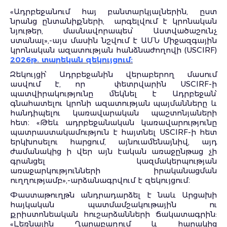
«Ադրբեջանում հայ բանտարկյալներին, ըստ
նրանց ընտանիքների, արգելվում է կրոնական
նյութեր, մասնավորապես՝ Աստվածաշունչ
ստանալ»,-այս մասին նշվում է ԱՄՆ Միջազգային
կրոնական ազատության հանձնաժողովի (USCIRF)
2026թ. տարեկան զեկույցում
:
Զեկույցի՝ Ադրբեջանին վերաբերող մասում
ասվում է, որ փետրվարին USCIRF-ի
պատվիրակությունը մեկնել է Ադրբեջան՝
գնահատելու կրոնի ազատության պայմանները և
հանդիպելու կառավարական պաշտոնյաների
հետ։ «Թեև ադրբեջանական կառավարությունը
պատրաստակամություն է հայտնել USCIRF-ի հետ
երկխոսելու հարցում, այնուամենայնիվ, այդ
ժամանակից ի վեր այն էական առաջընթաց չի
գրանցել կազմակերպության
առաջարկությունների իրականացման
ուղղությամբ»,-արձանագրվում է զեկույցում։
Փաստաթուղթն անդրադարձել է նաև Արցախի
հայկական պատմամշակութային ու
քրիստոնեական հուշարձանների ճակատագրին:
«Լեռնային Ղարաբաղում և հարակից